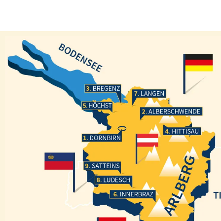
Bregenz
Langen
Höchst
Alberschwende
Hittisau
Dornbirn
Satteins
Ludesch
Innerbraz