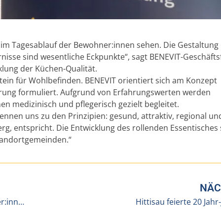
s im Tagesablauf der Bewohner:innen sehen. Die Gestaltung
rnisse sind wesentliche Eckpunkte“, sagt BENEVIT-Geschäfts
lung der Küchen-Qualität.
tein für Wohlbefinden. BENEVIT orientiert sich am Konzept
hrung formuliert. Aufgrund von Erfahrungswerten werden
n medizinisch und pflegerisch gezielt begleitet.
ennen uns zu den Prinzipien: gesund, attraktiv, regional und
g, entspricht. Die Entwicklung des rollenden Essentisches
tandortgemeinden.“
NÄC
Neues Wäschekonzept bringt Entlastung für Mitarbeiter:innen
Hittisau feierte 20 Jah