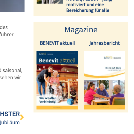
motiviert und eine
Bereicherung für alle
 des
Magazine
führer
BENEVIT aktuell
Jahresbericht
 saisonal,
 sehen wir
HSTER
r-Jubiläum