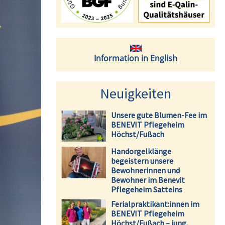
Information in English
Neuigkeiten
Unsere gute Blumen-Fee im
BENEVIT Pflegeheim
Höchst/Fußach
Handorgelklänge
begeistern unsere
Bewohnerinnen und
Bewohner im Benevit
Pflegeheim Satteins
Ferialpraktikant:innen im
BENEVIT Pflegeheim
Höchst/Fußach – jung,