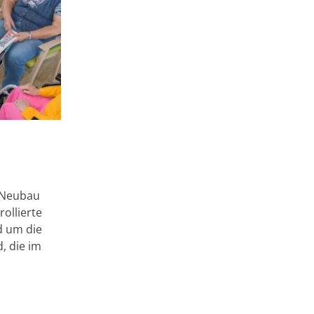
r Neubau
ollierte
d um die
, die im