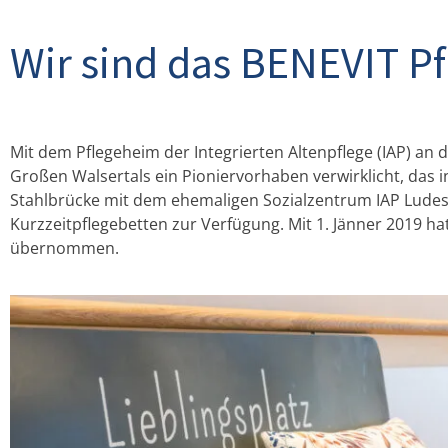
Wir sind das BENEVIT Pf
Mitwir
Wertsc
(er)l
Mit dem Pflegeheim der Integrierten Altenpflege (IAP) 
Großen Walsertals ein Pioniervorhaben verwirklicht, das in
Stahlbrücke mit dem ehemaligen Sozialzentrum IAP Ludesc
Wir bieten sicher
Kurzzeitpflegebetten zur Verfügung. Mit 1. Jänner 2019 ha
übernommen.
Arbeitsp
KARRIERE