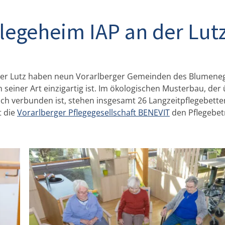
legeheim IAP an der Lutz
ken –
hätzung
eben!
an der Lutz haben neun Vorarlberger Gemeinden des Blumene
 seiner Art einzigartig ist. Im ökologischen Musterbau, der
h verbunden ist, stehen insgesamt 26 Langzeitpflegebette
e und attraktive
t die
Vorarlberger Pflegegesellschaft BENEVIT
den Pflegebet
lätze.
-CENTER