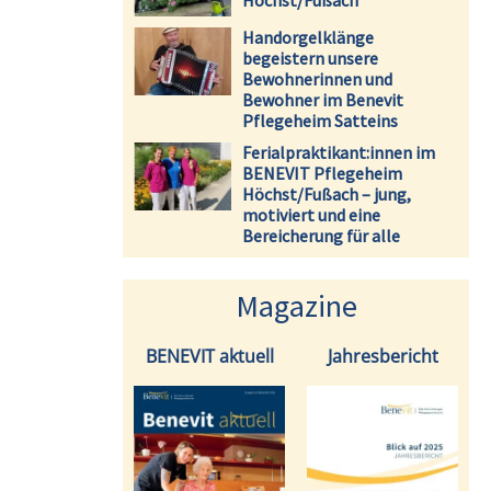
Höchst/Fußach
Handorgelklänge
begeistern unsere
Bewohnerinnen und
Bewohner im Benevit
Pflegeheim Satteins
Ferialpraktikant:innen im
BENEVIT Pflegeheim
Höchst/Fußach – jung,
motiviert und eine
Bereicherung für alle
Magazine
BENEVIT aktuell
Jahresbericht