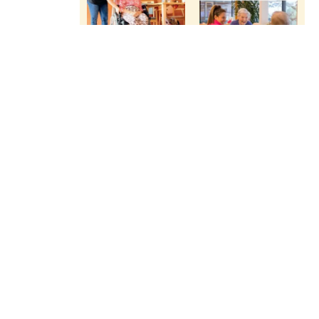
Betreute Wohngemeinschaft
5
Höchst
Betreutes Wohnen
2
Alberschwende
3
Bregenz-Weidach