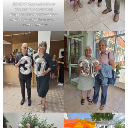
BENEVIT Geschäftsführer
Thomas Scharwitzl mit
Bürgermeister Gerhard Beer
und Heim- und Pflegeleiterin
Verena Nenning