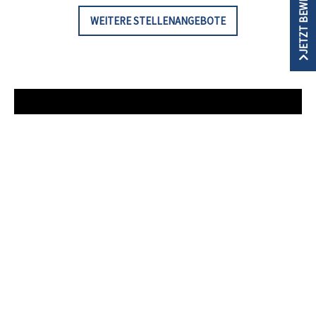
JETZT BEWERBEN
WEITERE STELLENANGEBOTE
„Das Mögige am Pflegeberuf“