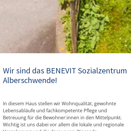
Wir sind das BENEVIT Sozialzentrum
Mitwirken –
Alberschwende!
Wertschätzung
(er)leben!
In diesem Haus stellen wir Wohnqualität, gewohnte
Wir bieten sichere und attraktive
Lebensabläufe und fachkompetente Pflege und
Arbeitsplätze.
Betreuung für die Bewohner:innen in den Mittelpunkt.
Wichtig ist uns dabei vor allem die lokale und regionale