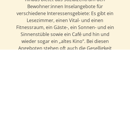
Bewohner:innen Inselangebote für
verschiedene Interessensgebiete: Es gibt ein
Lesezimmer, einen Vital- und einen
Fitnessraum, ein Gäste-, ein Sonnen- und ein
Sinnenstüble sowie ein Café und hin und
wieder sogar ein „altes Kino“. Bei diesen
Angeboten stehen oft auch die Geselligkeit
und das soziale Miteinander im Vordergrund.
Neuigkeiten rund um BENEVIT in
Bregenz-Weidach