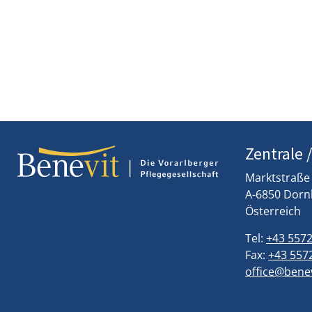
Google-Suche
Sonstiges
Betreuungsberufe
DSGVO-Einverständnis
*
*
Ich bin mit der
Datenschutzerklärung
einverstande
Bildungsabschluss
JETZT BEWERBEN
Zentrale 
Marktstraße
A-6850 Dorn
Österreich
Tel:
+43 5572
Fax:
+43 5572
office@benev