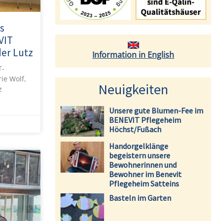
s
VIT
der Lutz
Information in English
T-
ie Wolf,
Neuigkeiten
z
Unsere gute Blumen-Fee im
BENEVIT Pflegeheim
Höchst/Fußach
Handorgelklänge
begeistern unsere
Bewohnerinnen und
Bewohner im Benevit
Pflegeheim Satteins
Basteln im Garten