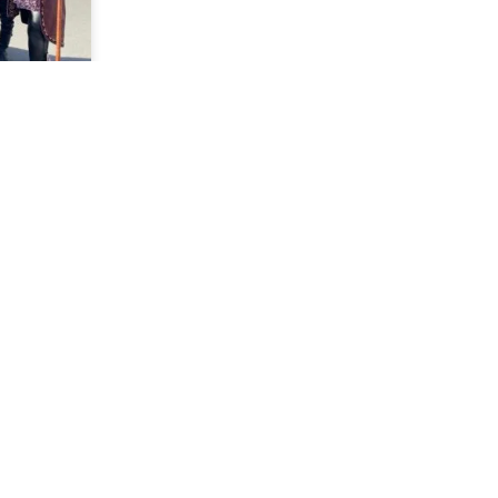
ußach
e
punkt