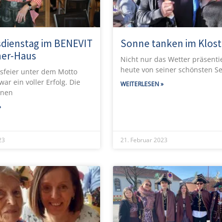
sdienstag im BENEVIT
Sonne tanken im Klost
ner-Haus
Nicht nur das Wetter präsentie
heute von seiner schönsten Se
gsfeier unter dem Motto
ar ein voller Erfolg. Die
WEITERLESEN »
nnen
»
23
21. Februar 2023