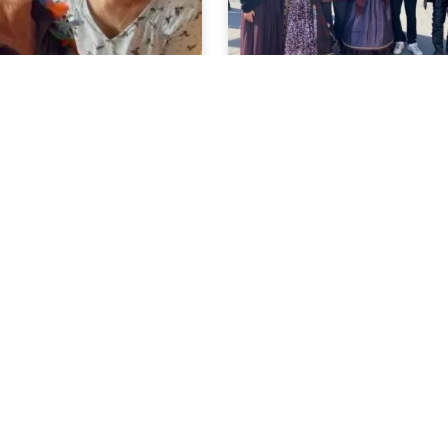
nmontag im BENEVIT
Fasching im BENEVIT
ntrum Weidach in
Pflegeheim Höchst/F
Den ganzen Tag schon wird di
„närrische Zeit“ in den Mittel
Treiben war das heute im
gestellt.
ialzentrum Weidach in
WEITERLESEN »
»
23
20. Februar 2023
52
53
54
55
…
77
nächste Seite »