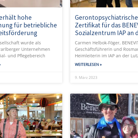
erhält hohe
Gerontopsychiatrische
ung für betriebliche
Zertifikat für das BENE
itsförderung
Sozialzentrum IAP an 
sellschaft wurde als
Carmen Helbok-Föger, BENEVI
rarlberger Unternehmen
Geschäftsführerin und Rosmar
al- und Pflegebereich
Heimleiterin im IAP an der Lut
»
WEITERLESEN »
9. März 2023