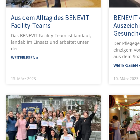
Aus dem Alltag des BENEVIT
BENEVIT 
Facility-Teams
Auszeichn
Gesundhe
Das BENEVIT Facility-Team ist landauf,
landab im Einsatz und arbeitet unter
Der Pflegege
der
einzigem Vo
aus dem Sozi
WEITERLESEN »
WEITERLESEN 
15. März 2023
10. März 2023