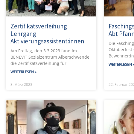
Zertifikatsverleihung
Fasching
Lehrgang
Abt Pfan
Aktivierungsassistent:innen
Die Faschin
Oktoberfest w
Am Freitag, den 3.3.2023 fand im
Bewohner:i
BENEVIT Sozialzentrum Alberschwende
die Zertifikatsverleihung für
WEITERLESEN 
WEITERLESEN »
3. März 2023
22. Februar 20