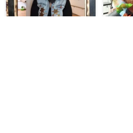
Wilder Westen in Ludesch
Der Rose
Sozialze
Unter dem Motto „Wilder Westen“ stand
Bregenz
die Faschingsparty im IAP an der
Ein buntes 
WEITERLESEN »
BENEVIT Soz
Bregenz.
WEITERLESEN 
21. Februar 2023
20. Februar 20
« vorige Seite
1
…
51