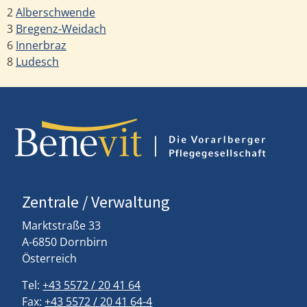
2
Alberschwende
3
Bregenz-Weidach
6
Innerbraz
8
Ludesch
Zentrale / Verwaltung
Marktstraße 33
A-6850 Dornbirn
Österreich
Tel:
+43 5572 / 20 41 64
Fax:
+43 5572 / 20 41 64-4