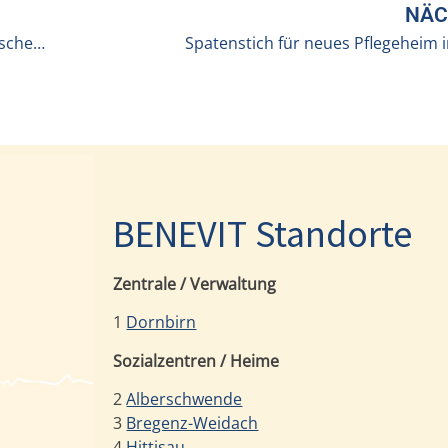
NÄC
BENEVIT-Mitarbeiterinnen schließen gerontopsychiatrischen Lehrgang ab
Spatenstich für neues Pflegeheim 
BENEVIT Standorte
Zentrale / Verwaltung
1
Dornbirn
Sozialzentren / Heime
2
Alberschwende
3
Bregenz-Weidach
4
Hittisau