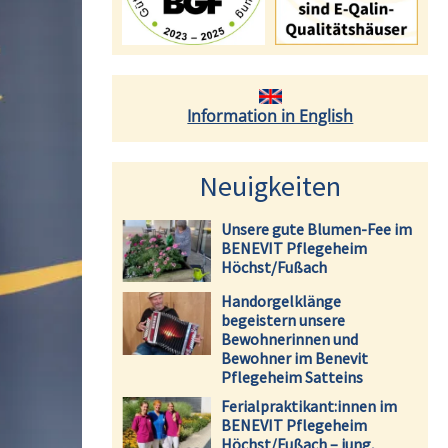
Information in English
Neuigkeiten
Unsere gute Blumen-Fee im
BENEVIT Pflegeheim
Höchst/Fußach
Handorgelklänge
begeistern unsere
Bewohnerinnen und
Bewohner im Benevit
Pflegeheim Satteins
Ferialpraktikant:innen im
BENEVIT Pflegeheim
Höchst/Fußach – jung,