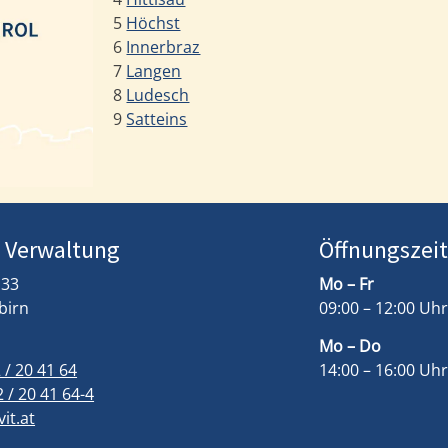
5
Höchst
6
Innerbraz
7
Langen
8
Ludesch
9
Satteins
/ Verwaltung
Öffnungszei
 33
Mo – Fr
birn
09:00 – 12:00 Uhr
Mo – Do
 / 20 41 64
14:00 – 16:00 Uhr
 / 20 41 64-4
it.at