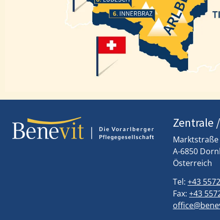
Ludesch
Innerbraz
Zentrale 
Marktstraße
A-6850 Dorn
Österreich
Tel:
+43 5572
Fax:
+43 5572
office@benev