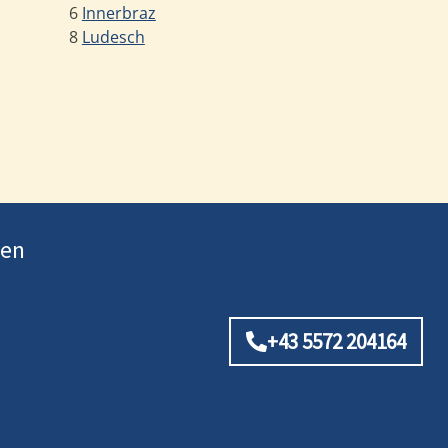
6
Innerbraz
8
Ludesch
ten
+43 5572 204164