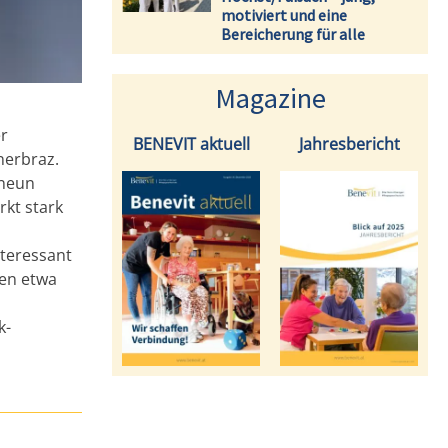
motiviert und eine
Bereicherung für alle
Magazine
r
BENEVIT aktuell
Jahresbericht
nerbraz.
 neun
rkt stark
nteressant
den etwa
k-