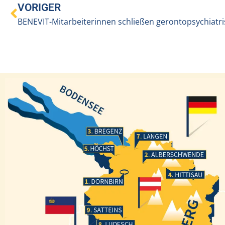
VORIGER
Bregenz
Langen
Höchst
Alberschwende
Hittisau
Dornbirn
Satteins