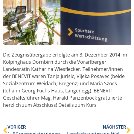
Die Zeugnisübergabe erfolgte am 3. Dezember 2014 im
Kolpinghaus Dornbirn durch die Vorarlberger
Landesrätin Katharina Wiesflecker.
Teilnehmer/innen
der BENEVIT waren
Tanja Jurisic,
Vijeka Posavec (beide
Sozialzentrum Weidach, Bregenz) und
Maria Szöcs
(Johann Georg Fuchs Haus, Langenegg). BENEVIT-
Geschäftsführer Mag. Harald Panzenböck gratulierte
herzlich zum Abschluss!
Details zum Kurs
VORIGER
NÄCHSTER
1. Bürgermeister/innen-Tag von BENEVIT in Bregenz
Landeshauptmann Wallner besucht Benevit-Haus Klostertal