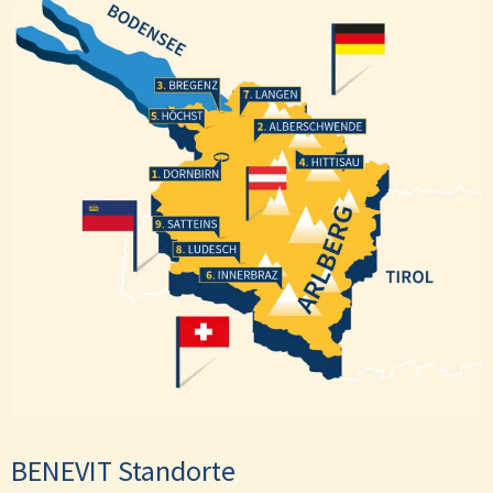
Bregenz
Langen
Höchst
Alberschwende
Hittisau
Dornbirn
Satteins
Ludesch
Innerbraz
BENEVIT Standorte