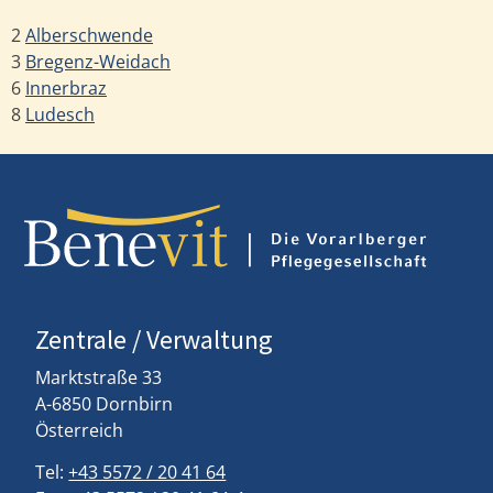
2
Alberschwende
3
Bregenz-Weidach
6
Innerbraz
8
Ludesch
Zentrale / Verwaltung
Marktstraße 33
A-6850 Dornbirn
Österreich
Tel:
+43 5572 / 20 41 64