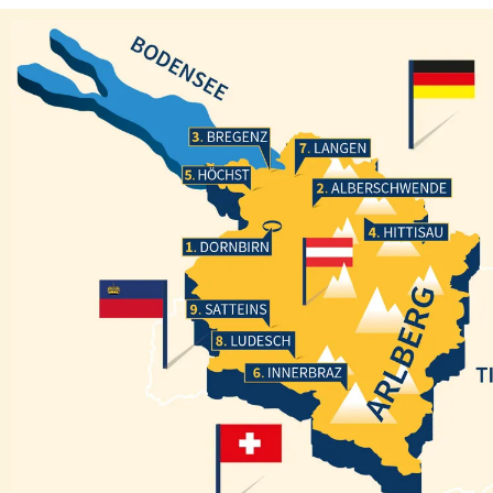
Bregenz
Langen
Höchst
Alberschwende
Hittisau
Dornbirn
Satteins
Ludesch
Innerbraz