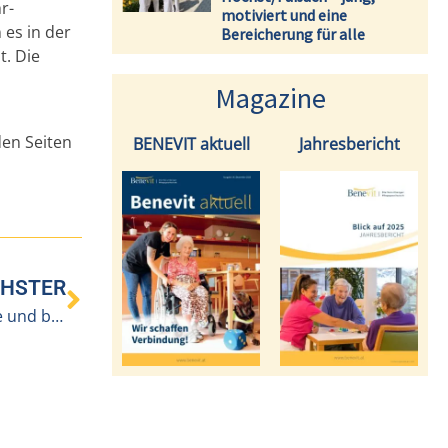
r-
motiviert und eine
 es in der
Bereicherung für alle
t. Die
Magazine
den Seiten
BENEVIT aktuell
Jahresbericht
HSTER
Vielfältige Karriere-Chancen in der stationären Pflege und bei BENEVIT