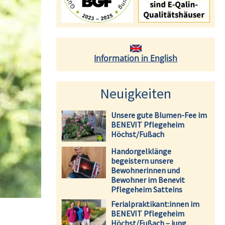
Information in English
Neuigkeiten
Unsere gute Blumen-Fee im
BENEVIT Pflegeheim
Höchst/Fußach
Handorgelklänge
begeistern unsere
Bewohnerinnen und
Bewohner im Benevit
Pflegeheim Satteins
Ferialpraktikant:innen im
BENEVIT Pflegeheim
Höchst/Fußach – jung,