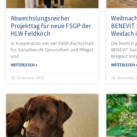
Abwechslungsreicher
Weihnac
Projekttag für neue FSGP der
BENEVIT 
HLW Feldkirch
Weidach 
In Kooperation mit der FSGP (Fachschule
Die festlich
für Sozialberufe Gesundheit und Pflege)
BENEVIT Soz
und
Bregenz sor
WEITERLESEN »
WEITERLESEN 
29. November 2022
28. November 