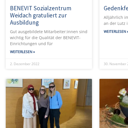
BENEVIT Sozialzentrum
Gedenkfe
Weidach gratuliert zur
Alljährlich 
Ausbildung
an der Lutz 
Gut ausgebildete Mitarbeiter:innen sind
WEITERLESEN 
wichtig für die Qualität der BENEVIT-
Einrichtungen und für
WEITERLESEN »
2. Dezember 2022
30. November 