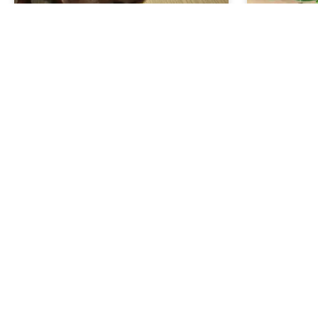
Dürfen wir vorstellen? Finley.
Es weihn
Finley ist ein ausgebildeter
Im BENEVIT H
Therapiehund und eine Seele von
wurden scho
einem Hund. Finley
gebunden. 
WEITERLESEN »
WEITERLESEN 
16. November 2022
14. November 
« vorige Seite
1
…
54