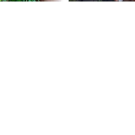
achtet schon sehr
Ausflug zur Berchtol
aus Klostertal in Innerbraz
Am Wochenende wurde ein sc
n fleißig Adventkränze
Ausflug auf die Berchtoldshö
An
Schwarzenberg vom
»
WEITERLESEN »
2022
14. November 2022
55
56
57
58
…
77
nächste Seite »
BENEVIT Standorte