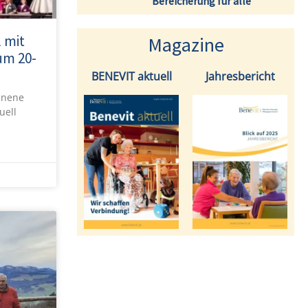
Bereicherung für alle
 mit
Magazine
um 20-
BENEVIT aktuell
Jahresbericht
enene
uell