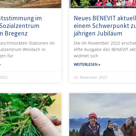
htsstimmung im
Neues BENEVIT aktuell
Sozialzentrum
einem Schwerpunkt z
in Bregenz
jährigen Jubiläum
 geschmückten Stationen im
Die im November 2022 erschi
ialzentrum Weidach in
elfte Ausgabe des BENEVIT akt
gen für
widmet sich
»
WEITERLESEN »
2022
23. November 2022