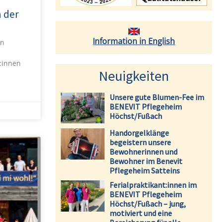
n der
Information in English
en
:innen
Neuigkeiten
Unsere gute Blumen-Fee im
BENEVIT Pflegeheim
Höchst/Fußach
Handorgelklänge
begeistern unsere
Bewohnerinnen und
Bewohner im Benevit
Pflegeheim Satteins
Ferialpraktikant:innen im
BENEVIT Pflegeheim
Höchst/Fußach – jung,
motiviert und eine