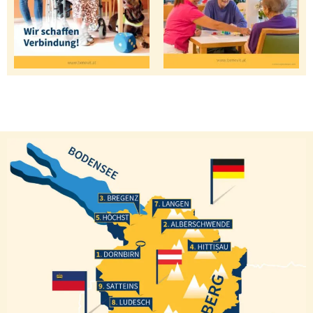
Bregenz
Langen
Höchst
Alberschwende
Hittisau
Dornbirn
Satteins
Ludesch