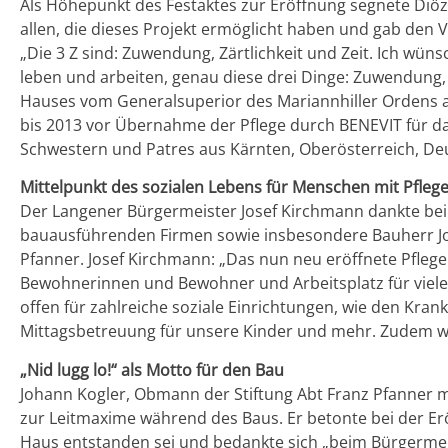
Als Höhepunkt des Festaktes zur Eröffnung segnete Diö
allen, die dieses Projekt ermöglicht haben und gab den V
„Die 3 Z sind: Zuwendung, Zärtlichkeit und Zeit. Ich wü
leben und arbeiten, genau diese drei Dinge: Zuwendung, 
Hauses vom Generalsuperior des Mariannhiller Ordens au
bis 2013 vor Übernahme der Pflege durch BENEVIT für d
Schwestern und Patres aus Kärnten, Oberösterreich, De
Mittelpunkt des sozialen Lebens für Menschen mit Pfleg
Der Langener Bürgermeister Josef Kirchmann dankte bei 
bauausführenden Firmen sowie insbesondere Bauherr Jo
Pfanner. Josef Kirchmann: „Das nun neu eröffnete Pfleg
Bewohnerinnen und Bewohner und Arbeitsplatz für viele 
offen für zahlreiche soziale Einrichtungen, wie den Krank
Mittagsbetreuung für unsere Kinder und mehr. Zudem wir
„Nid lugg lo!“ als Motto für den Bau
Johann Kogler, Obmann der Stiftung Abt Franz Pfanner 
zur Leitmaxime während des Baus. Er betonte bei der Er
Haus entstanden sei und bedankte sich „beim Bürgermeis