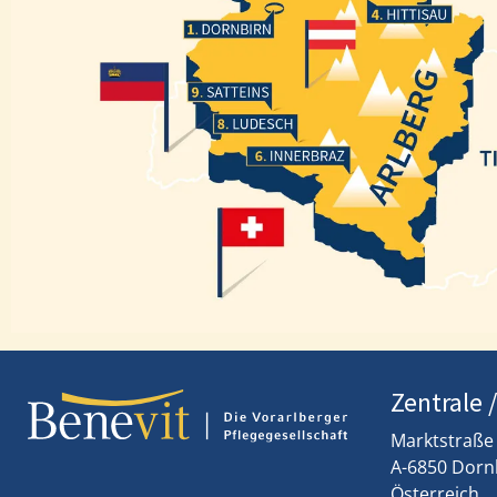
Hittisau
Dornbirn
Satteins
Ludesch
Innerbraz
Zentrale 
Marktstraße
A-6850 Dorn
Österreich