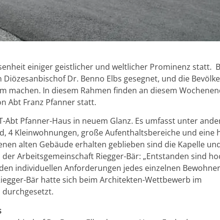
nheit einiger geistlicher und weltlicher Prominenz statt. 
 Diözesanbischof Dr. Benno Elbs gesegnet, und die Bevölk
eheim machen. In diesem Rahmen finden an diesem Wochene
n Abt Franz Pfanner statt.
VIT-Abt Pfanner-Haus in neuem Glanz. Es umfasst unter and
d, 4 Kleinwohnungen, große Aufenthaltsbereiche und eine 
enen alten Gebäude erhalten geblieben sind die Kapelle und
 der Arbeitsgemeinschaft Riegger-Bär: „Entstanden sind ho
den individuellen Anforderungen jedes einzelnen Bewohner
 Riegger-Bär hatte sich beim Architekten-Wettbewerb im
 durchgesetzt.
s