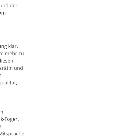
 und der
vom
ng klar.
aum mehr zu
diesen
srätin und
n
ualität,
im-
k-Föger,
e
 Mitsprache