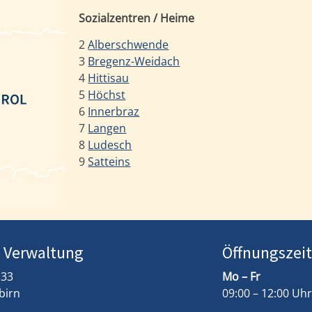
Sozialzentren / Heime
2
Alberschwende
3
Bregenz-Weidach
4
Hittisau
5
Höchst
6
Innerbraz
7
Langen
8
Ludesch
9
Satteins
/ Verwaltung
Öffnungszei
 33
Mo – Fr
birn
09:00 – 12:00 Uhr