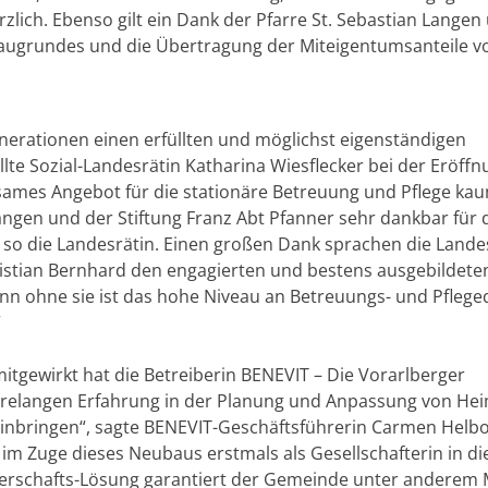
zlich. Ebenso gilt ein Dank der Pfarre St. Sebastian Langen
 Baugrundes und die Übertragung der Miteigentumsanteile 
nerationen einen erfüllten und möglichst eigenständigen
te Sozial-Landesrätin Katharina Wiesflecker bei der Eröffnu
rksames Angebot für die stationäre Betreuung und Pflege k
ngen und der Stiftung Franz Abt Pfanner sehr dankbar für 
 so die Landesrätin. Einen großen Dank sprachen die Lande
istian Bernhard den engagierten und bestens ausgebildete
n ohne sie ist das hohe Niveau an Betreuungs- und Pflegeq
“
mitgewirkt hat die Betreiberin BENEVIT – Die Vorarlberger
ahrelangen Erfahrung in der Planung und Anpassung von He
inbringen“, sagte BENEVIT-Geschäftsführerin Carmen Helbo
 Zuge dieses Neubaus erstmals als Gesellschafterin in di
ägerschafts-Lösung garantiert der Gemeinde unter anderem