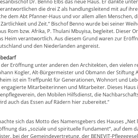
zesanbischof Dr. Benno Elbs das neue Haus. Er dankte unt
erantwortlichen die drei Z als handlungsleitend mit auf ihr
nsche dem Abt Pfanner-Haus und vor allem allen Menschen, di
Zärtlichkeit und Zeit.“ Bischof Benno wurde bei seiner Weih
s Rom bzw. Afrika, P. Thulani Mbuyisa, begleitet. Dieser O
as Heim verantwortlich. Aus diesem Grund waren zur Eröff
utschland und den Niederlanden angereist.
ebedarf
der Eröffnung unter anderen den Architekten, den vielen r
hann Kogler, Alt-Bürgermeister und Obmann der Stiftung A
eheim ist ein Treffpunkt für Generationen, Wohnort und Leb
engagierte Mitarbeiterinnen und Mitarbeiter. Dieses Haus 
enpflegeverein, den Mobilen Hilfsdienst, die Nachbarschaftsh
d auch das Essen auf Rädern hier zubereitet.“
machte sich das Motto des Namensgebers des Hauses „Net l
öffnung das „soziale und spirituelle Fundament“, auf dem 
ter, bei der Gemeindevertretung, der BENEVIT-Pflegegesel