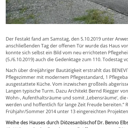
Der Festakt fand am Samstag, den 5.10.2019 unter Anwese
anschließenden Tag der offenen Tür wurde das Haus von
konnte sich selbst ein Bild vom neu errichteten Pfleg
(5./6.10.2019) auch die Gedenktage zum 110. Todestag vo
Nach über dreijähriger Bautätigkeit erstrahlt das BENE
Pflegezimmer mit modernem Pflegestandard, 1 Pflegeba
ausgestattete Küche. Vom inzwischen großteils abgeriss
Langen typische Turm. Dazu Architekt Bernd Riegger von
Wohn-, Aufenthaltsräume und somit ‚Lebensräume‘, die 
werden und hoffentlich für lange Zeit Freude bereiten.“
Frühjahr/Sommer 2014 unter 13 eingereichten Projekten
Weihe des Hauses durch Diözesanbischof Dr. Benno Elb