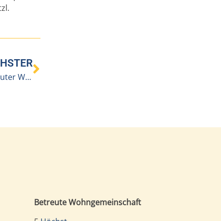
zl.
HSTER
Offizielle Eröffnung des Hauses „füranand“ mit betreuter Wohngemeinschaft in Höchst
Betreute Wohngemeinschaft