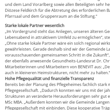
und dem Land Vorarlberg sowie allen Beteiligten sehr her
Diözese Feldkirch für die Abtretung des erforderlichen
Pfarrsaal und dem Gruppenraum an die Stiftung.“
Starke lokale Partner wesentlich
„Im Vordergrund steht das Anliegen, unseren älteren Ge
Lebensabend in attraktivem Umfeld zu ermöglichen“, stell
„Ohne starke lokale Partner wäre ein solch regional wi
gewährleisten. Gerade deshalb sind wir der Gemeinde La
vorausschauenden gemeinsamen Schritt in die Zukunft“,
der ebenfalls anwesende Gesundheits-Landesrat Dr. Chr
Mitarbeiterinnen und Mitarbeitern von BENEVIT aus: „Den
auch in kleineren Heimstrukturen, nicht mehr zu halten.
Hohe Pflegequalität und finanzielle Transparenz
Bereits bei der Planung des Pflegeheimes fachlich stark 
Pflegegesellschaft. „Dadurch konnten wir uns mit der j
Strukturen an veränderte Herausforderungen sehr gut e
MSc MBA. „Außerdem konnten wir die Gemeinde Langen im
Pflegegesellschaft mit einbinden. Diese kooperative Tr