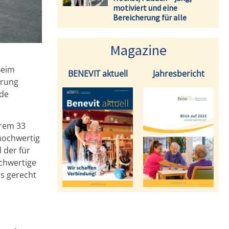
motiviert und eine
Bereicherung für alle
Magazine
Beim
BENEVIT aktuell
Jahresbericht
erung
nde
erem 33
hochwertig
 der für
chwertige
s gerecht