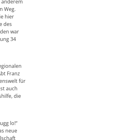
er anderem
en Weg.
e hier
e des
rden war
nung 34
egionalen
bt Franz
enswelt für
ist auch
ilfe, die
ugg lo!“
das neue
lschaft