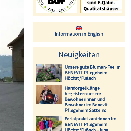
Information in English
Neuigkeiten
Unsere gute Blumen-Fee im
BENEVIT Pflegeheim
Höchst/Fußach
Handorgelklänge
begeistern unsere
Bewohnerinnen und
Bewohner im Benevit
Pflegeheim Satteins
Ferialpraktikant:innen im
BENEVIT Pflegeheim
Höchst/Fußach – jung,