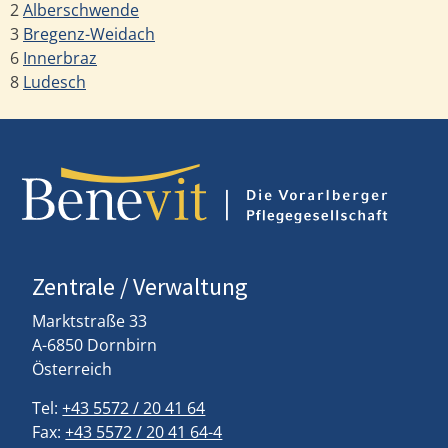
2
Alberschwende
3
Bregenz-Weidach
6
Innerbraz
8
Ludesch
Zentrale / Verwaltung
Marktstraße 33
A-6850 Dornbirn
Österreich
Tel:
+43 5572 / 20 41 64
Fax:
+43 5572 / 20 41 64-4