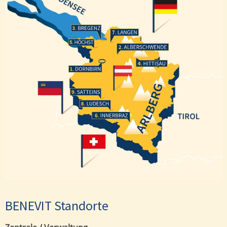
Bregenz
Langen
Höchst
Alberschwende
Hittisau
Dornbirn
Satteins
Ludesch
Innerbraz
BENEVIT Standorte