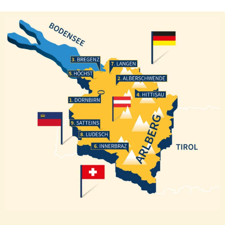
Bregenz
Langen
Höchst
Alberschwende
Hittisau
Dornbirn
Satteins
Ludesch
Innerbraz