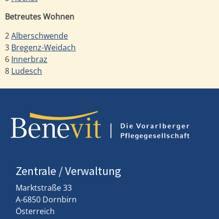
Betreutes Wohnen
2
Alberschwende
3
Bregenz-Weidach
6
Innerbraz
8
Ludesch
Zentrale / Verwaltung
Marktstraße 33
A-6850 Dornbirn
Österreich