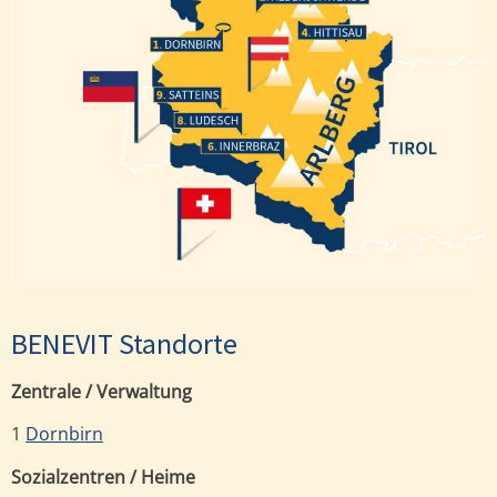
Hittisau
Dornbirn
Satteins
Ludesch
Innerbraz
BENEVIT Standorte
Zentrale / Verwaltung
1
Dornbirn
Sozialzentren / Heime