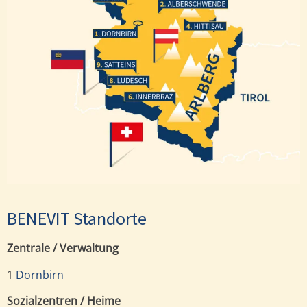
Alberschwende
Hittisau
Dornbirn
Satteins
Ludesch
Innerbraz
BENEVIT Standorte
Zentrale / Verwaltung
1
Dornbirn
Sozialzentren / Heime