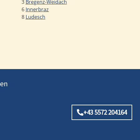
3
Bregenz-Weidach
6
Innerbraz
8
Ludesch
ten
+43 5572 204164