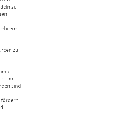
ndeln zu
iten
 mehrere
urcen zu
ehend
eht im
nden sind
 fördern
nd