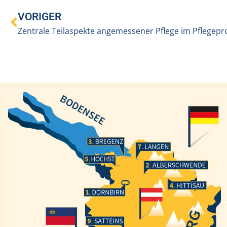
VORIGER
Zentrale Teilaspekte angemessener Pflege im Pflegepr
Bregenz
Langen
Höchst
Alberschwende
Hittisau
Dornbirn
Satteins