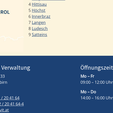
4
Hittisau
5
Höchst
6
Innerbraz
7
Langen
8
Ludesch
9
Satteins
/ Verwaltung
Öffnungszei
 33
Mo – Fr
birn
09:00 – 12:00 Uhr
Mo – Do
 / 20 41 64
14:00 – 16:00 Uhr
 / 20 41 64-4
it.at