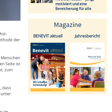
motiviert und eine
Bereicherung für alle
Magazine
hst-
BENEVIT aktuell
Jahresbericht
Methode der
on Menschen
n Seite ist
ht, zum
, dass
 unter
en im