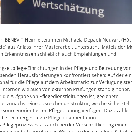
den BENEVIT-Heimleiter:innen Michaela Depaoli-Neuwirt (Höc
e) aus Anlass ihrer Masterarbeit untersucht. Mittels der 
en Erkenntnissen schließlich auch Empfehlungen und
angzeitpflege-Einrichtungen in der Pflege und Betreuung v
enden Herausforderungen konfrontiert sehen: Auf der eine
onal für die Pflege auf dem Arbeitsmarkt zur Verfügung ste
 internen wie auch von externen Prüfungen ständig höher.
 die Aufgabe von Pflegedienstleitungen ist, geeignete
i zunächst eine ausreichende Struktur, welche sicherstellt
ressourcenorientierten Pflegeplanung verfügen. Dazu zählen
 die rechnergestützte Pflegedokumentation.
 Pflegeprozesses als auch bei der Verschriftlichung einen
genden mehr theoretisches Wissen zu den einzelnen Schritt