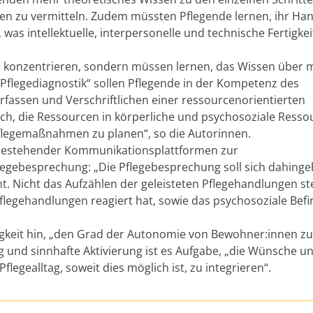
en zu vermitteln. Zudem müssten Pflegende lernen, ihr Ha
 was intellektuelle, interpersonelle und technische Fertigke
che konzentrieren, sondern müssen lernen, das Wissen über
Pflegediagnostik“ sollen Pflegende in der Kompetenz des
assen und Verschriftlichen einer ressourcenorientierten
ich, die Ressourcen in körperliche und psychosoziale Resso
e Pflegemaßnahmen zu planen“, so die Autorinnen.
g bestehender Kommunikationsplattformen zur
Pflegebesprechung: „Die Pflegebesprechung soll sich dahing
ht. Nicht das Aufzählen der geleisteten Pflegehandlungen st
flegehandlungen reagiert hat, sowie das psychosoziale Befi
igkeit hin, „den Grad der Autonomie von Bewohner:innen zu
ng und sinnhafte Aktivierung ist es Aufgabe, „die Wünsche u
egealltag, soweit dies möglich ist, zu integrieren“.