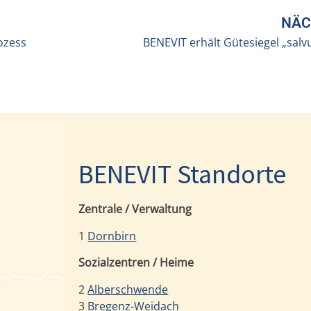
NÄC
ozess
BENEVIT erhält Gütesiegel „sal
BENEVIT Standorte
Zentrale / Verwaltung
1
Dornbirn
Sozialzentren / Heime
2
Alberschwende
3
Bregenz-Weidach