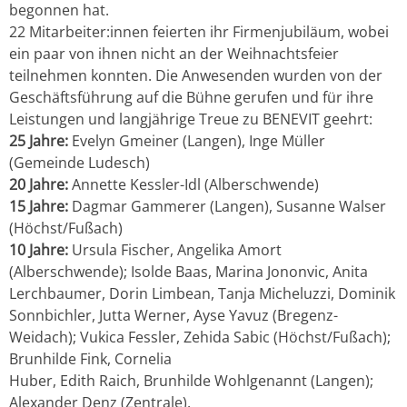
begonnen hat.
22 Mitarbeiter:innen feierten ihr Firmenjubiläum, wobei
ein paar von ihnen nicht an der Weihnachtsfeier
teilnehmen konnten. Die Anwesenden wurden von der
Geschäftsführung auf die Bühne gerufen und für ihre
Leistungen und langjährige Treue zu BENEVIT geehrt:
25 Jahre:
Evelyn Gmeiner (Langen), Inge Müller
(Gemeinde Ludesch)
20 Jahre:
Annette Kessler-Idl (Alberschwende)
15 Jahre:
Dagmar Gammerer (Langen), Susanne Walser
(Höchst/Fußach)
10 Jahre:
Ursula Fischer, Angelika Amort
(Alberschwende); Isolde Baas, Marina Jononvic, Anita
Lerchbaumer, Dorin Limbean, Tanja Micheluzzi, Dominik
Sonnbichler, Jutta Werner, Ayse Yavuz (Bregenz-
Weidach); Vukica Fessler, Zehida Sabic (Höchst/Fußach);
Brunhilde Fink, Cornelia
Huber, Edith Raich, Brunhilde Wohlgenannt (Langen);
Alexander Denz (Zentrale).