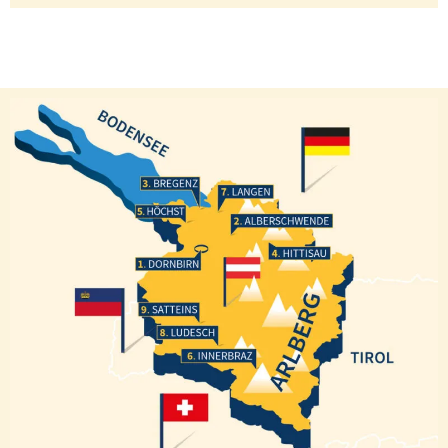
Bregenz
Langen
Höchst
Alberschwende
Hittisau
Dornbirn
Satteins
Ludesch
Innerbraz