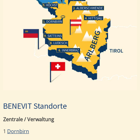
Höchst
Alberschwende
Hittisau
Dornbirn
Satteins
Ludesch
Innerbraz
BENEVIT Standorte
Zentrale / Verwaltung
1
Dornbirn