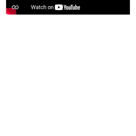
„Junge Menschen in der Pflege“
Bregenz
Langen
Höchst
Alberschwende
Hittisau
Dornbirn
Satteins
Ludesch
Innerbraz