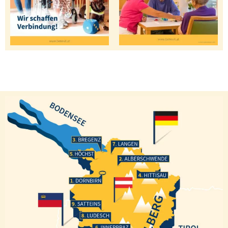
Bregenz
Langen
Höchst
Alberschwende
Hittisau
Dornbirn
Satteins
Ludesch