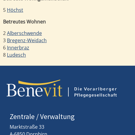
5
Höchst
Betreutes Wohnen
2
Alberschwende
3
Bregenz-Weidach
6
Innerbraz
8
Ludesch
Zentrale / Verwaltung
Marktstraße 33
A-6850 Dornbirn