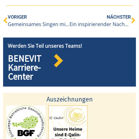
VORIGER
NÄCHSTER
Gemeinsames Singen mit Herz – Der Chor „Evergreens“ zu Besuch im BENEVIT PH Höchst/Fußach
Ein inspirierender Nachmittag mit Benedicte Hämmerle: Achtsamkeit, Gesundheit und Selbstfürsorge im Fokus
Werden Sie Teil unseres Teams!
BENEVIT
Karriere-
Center
Auszeichnungen