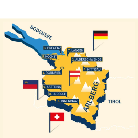
Bregenz
Langen
Höchst
Alberschwende
Hittisau
Dornbirn
Satteins
Ludesch
Innerbraz