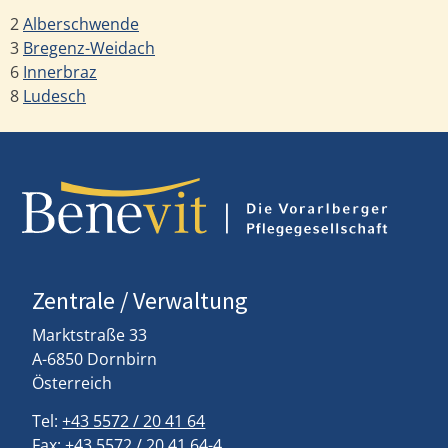
2
Alberschwende
3
Bregenz-Weidach
6
Innerbraz
8
Ludesch
Zentrale / Verwaltung
Marktstraße 33
A-6850 Dornbirn
Österreich
Tel:
+43 5572 / 20 41 64
Fax:
+43 5572 / 20 41 64-4