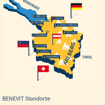
Bregenz
Langen
Höchst
Alberschwende
Hittisau
Dornbirn
Satteins
Ludesch
Innerbraz
BENEVIT Standorte