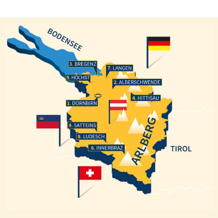
Bregenz
Langen
Höchst
Alberschwende
Hittisau
Dornbirn
Satteins
Ludesch
Innerbraz