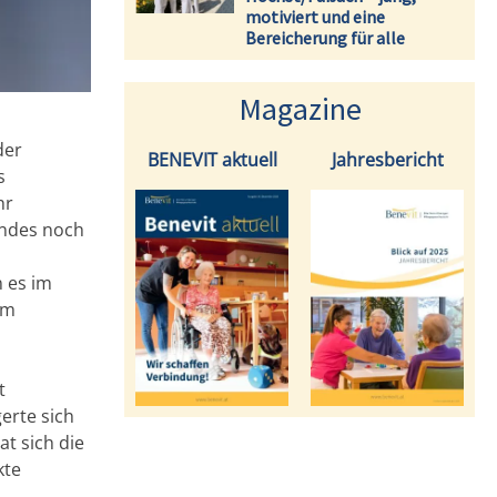
motiviert und eine
Bereicherung für alle
Magazine
der
BENEVIT aktuell
Jahresbericht
s
hr
andes noch
n es im
im
t
erte sich
t sich die
kte