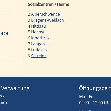
Sozialzentren / Heime
2
Alberschwende
3
Bregenz-Weidach
4
Hittisau
5
Höchst
6
Innerbraz
7
Langen
8
Ludesch
9
Satteins
/ Verwaltung
Öffnungszei
 33
Mo – Fr
birn
09:00 – 12:00 Uhr