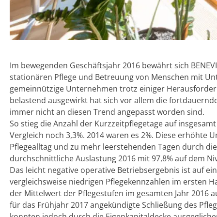
Im bewegenden Geschäftsjahr 2016 bewährt sich BENEVIT
stationären Pflege und Betreuung von Menschen mit Unte
gemeinnützige Unternehmen trotz einiger Herausforderu
belastend ausgewirkt hat sich vor allem die fortdauernde
immer nicht an diesen Trend angepasst worden sind.
So stieg die Anzahl der Kurzzeitpflegetage auf insgesam
Vergleich noch 3,3%. 2014 waren es 2%. Diese erhöhte U
Pflegealltag und zu mehr leerstehenden Tagen durch di
durchschnittliche Auslastung 2016 mit 97,8% auf dem Niv
Das leicht negative operative Betriebsergebnis ist auf ei
vergleichsweise niedrigen Pflegekennzahlen im ersten Ha
der Mittelwert der Pflegestufen im gesamten Jahr 2016 au
für das Frühjahr 2017 angekündigte Schließung des Pfle
konnten jedoch durch die Eigenkapitaldecke ausgeglich