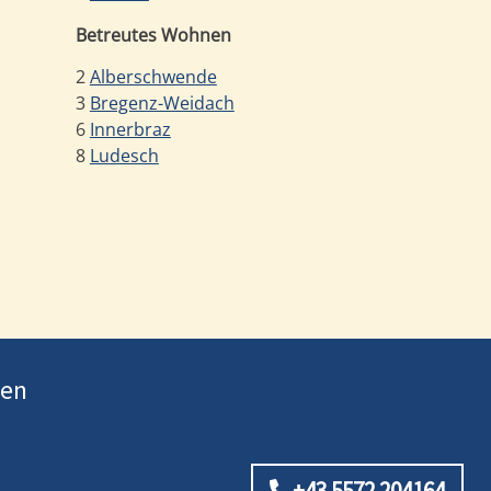
Betreutes Wohnen
2
Alberschwende
3
Bregenz-Weidach
6
Innerbraz
8
Ludesch
ten
+43 5572 204164