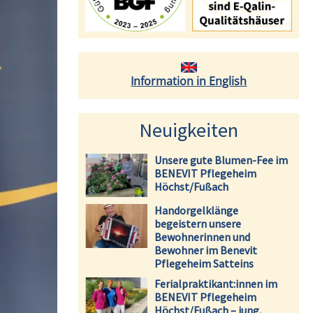
Information in English
Neuigkeiten
Unsere gute Blumen-Fee im
BENEVIT Pflegeheim
Höchst/Fußach
Handorgelklänge
begeistern unsere
Bewohnerinnen und
Bewohner im Benevit
Pflegeheim Satteins
Ferialpraktikant:innen im
BENEVIT Pflegeheim
Höchst/Fußach – jung,