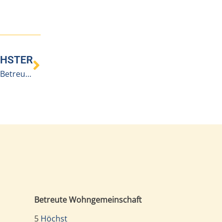
HSTER
Neue Ausgabe des BENEVIT aktuell mit Schwerpunkt Betreuungsqualität
Betreute Wohngemeinschaft
5
Höchst