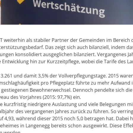
 weiterhin als stabiler Partner der Gemeinden im Bereich 
rstützungsbedarf. Das zeigt sich auch bilanziell, indem da
ngen konsolidiert ausgeglichen bilanziert. Vergangenes Ja
 Entwicklung hin zur Kurzzeitpflege, wobei die Tarife des L
t 3.261 und damit 3,5% der Vollverpflegungstage. 2015 ware
mschlaghäufigkeit pro Pflegeplatz führte zu mehr Aufwand 
e gestiegenen Bewohnerwechsel. Dennoch pendelte sich die
eau des Vorjahres (2015: 97,7%) ein.
ne kurzfristig niedrigere Auslastung und viele Belegungen mi
lbjahr des vergangenen Jahres zurück zu führen. So verring
f 4,93, während dieser 2015 noch 5,0 betragen hat. Dabei ha
geheimes in Langenegg bereits schon ausgewirkt. Diese Effe
en werden.