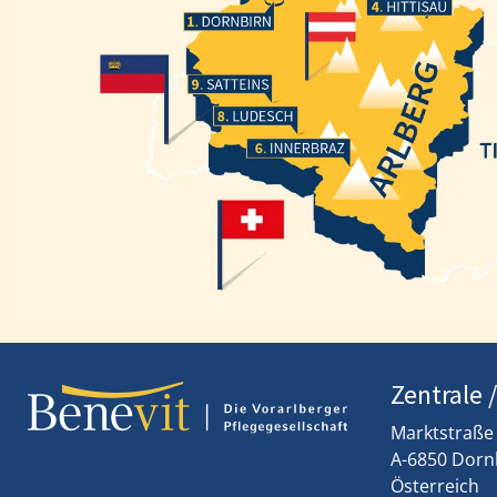
Hittisau
Dornbirn
Satteins
Ludesch
Innerbraz
Zentrale 
Marktstraße
A-6850 Dorn
Österreich