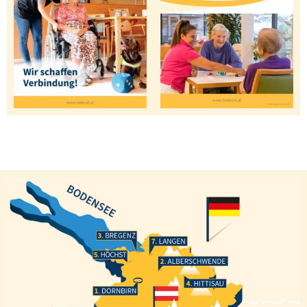
Bregenz
Langen
Höchst
Alberschwende
Hittisau
Dornbirn