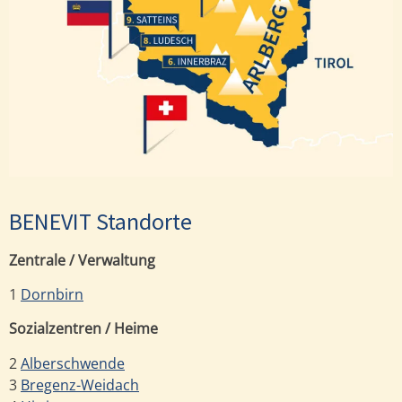
Satteins
Ludesch
Innerbraz
BENEVIT Standorte
Zentrale / Verwaltung
1
Dornbirn
Sozialzentren / Heime
2
Alberschwende
3
Bregenz-Weidach