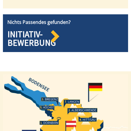
Nichts Passendes gefunden?
INITIATIV-
BEWERBUNG
Bregenz
Langen
Höchst
Alberschwende
Hittisau
Dornbirn