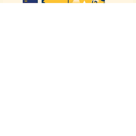
Satteins
Ludesch
Innerbraz
BENEVIT Standorte
Zentrale / Verwaltung
1
Dornbirn
Sozialzentren / Heime
2
Alberschwende
3
Bregenz-Weidach