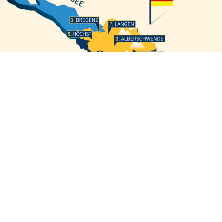
Bregenz
Langen
Höchst
Alberschwende
Hittisau
Dornbirn
Satteins
Ludesch
Innerbraz
BENEVIT Standorte
Zentrale / Verwaltung