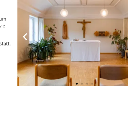
zum
wie
statt.