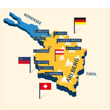
Bregenz
Langen
Höchst
Alberschwende
Hittisau
Dornbirn
Satteins
Ludesch
Innerbraz