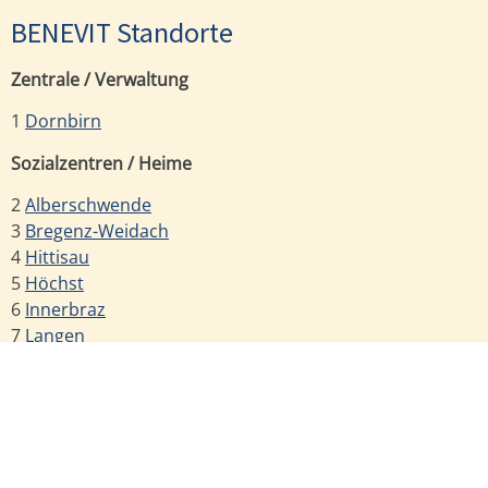
BENEVIT Standorte
Zentrale / Verwaltung
1
Dornbirn
Sozialzentren / Heime
2
Alberschwende
3
Bregenz-Weidach
4
Hittisau
5
Höchst
6
Innerbraz
7
Langen
8
Ludesch
9
Satteins
Betreute Wohngemeinschaft