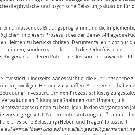
he die physische und psychische Belastungssituation für 
icher ein umfassendes Bildungsprogramm und die Implementi
glichen. In diesem Prozess ist es der Benevit-Pflegedirekti
nen Heimen zu berücksichtigen. Darunter fallen nicht nur di
titutionen, sondern vor allen auch die Bedürfnisse der
sehr genau auf deren Potentiale, Ressourcen sowie den Pfl
e investiert. Einerseits war es wichtig, die Führungsebene z
 ihren jeweiligen Heimen zu schaffen. Andererseits haben wi
„Betreuung“ investiert. Um den Prozess schlüssig zu gestalt
 und Verwaltung an Bildungsmaßnahmen zum Umgang mit
litätsverbesserungen zu beteiligen. In den vergangenen Ja
eitsvorsorge gesetzt. Neben Unterstützungsmaßnahmen be
f die physische Belastung (Heben und Tragen) fokussiert.
eme auf einmal lösen und auf uns allein gestellt permanent n