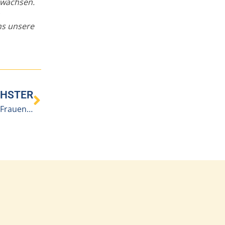
swachsen.
ns unsere
HSTER
Benevit-Pflegeheim Langenegg nimmt am Bodensee-Frauenlauf teil