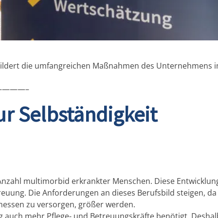
childert die umfangreichen Maßnahmen des Unternehmens i
———–
r Selbständigkeit
Anzahl multimorbid erkrankter Menschen. Diese Entwicklun
treuung. Die Anforderungen an dieses Berufsbild steigen, da
messen zu versorgen, größer werden.
g auch mehr Pflege- und Betreuungskräfte benötigt. Deshal