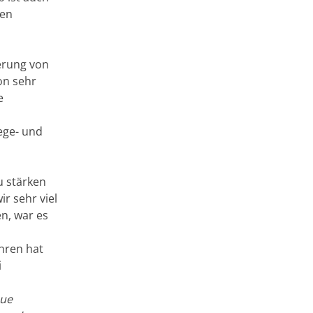
den
erung von
on sehr
e
ege- und
u stärken
r sehr viel
en, war es
hren hat
i
eue