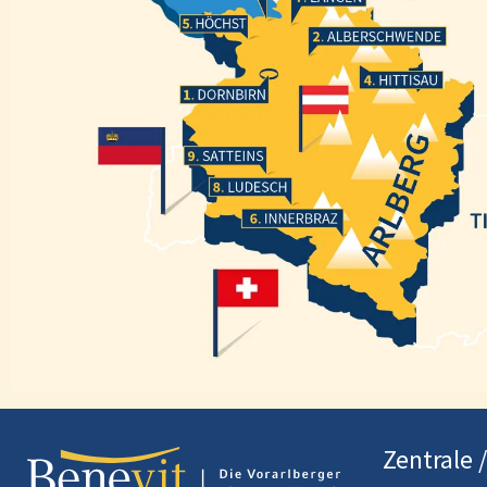
Höchst
Alberschwende
Hittisau
Dornbirn
Satteins
Ludesch
Innerbraz
Zentrale 