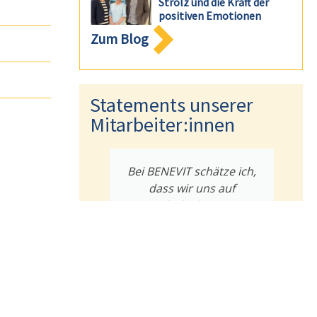
Strolz und die Kraft der
positiven Emotionen
Zum Blog
Statements unserer
Mitarbeiter:innen
tung meiner
Bei BENEVIT schätze ich,
on zum
dass wir uns auf
en, habe ich
Augenhöhe begegnen.
ußerst
Jeder wird mit seinen
hätzend
Bedürfnissen gesehen
n. Meine
und unterstützt.
st gefragt.
Erika