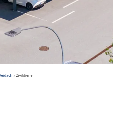
Weidach
»
Zivildiener