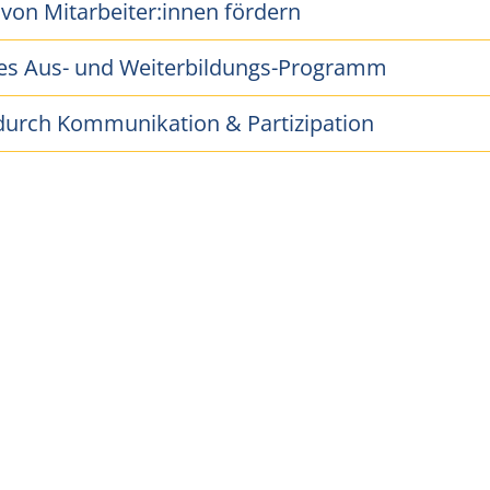
von Mitarbeiter:innen fördern
s Aus- und Weiterbildungs-Programm
durch Kommunikation & Partizipation
Die Aufwer
Positi
Pflegeexpert
als ä
wertsc
empfunde
Expertise i