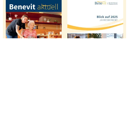
Bregenz
Langen
Höchst
Alberschwende