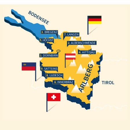
Bregenz
Langen
Höchst
Alberschwende
Hittisau
Dornbirn
Satteins
Ludesch
Innerbraz