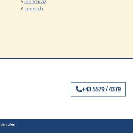
6
Innerbraz
8
Ludesch
+43 5579 / 4379
iderrufen