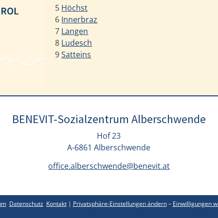
5
Höchst
6
Innerbraz
7
Langen
8
Ludesch
9
Satteins
BENEVIT-Sozialzentrum Alberschwende
Hof 23
A-6861 Alberschwende
office.alberschwende@benevit.at
um
Datenschutz
Kontakt
|
Privatsphäre-Einstellungen ändern
–
Einwilligungen w