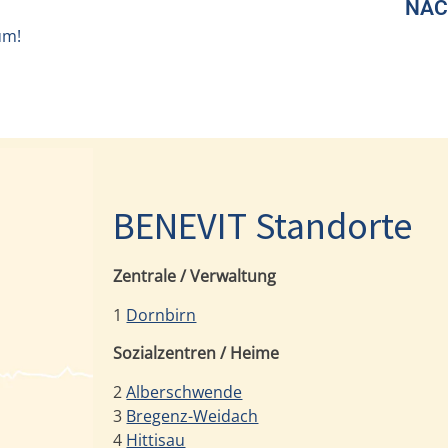
NÄC
um!
BENEVIT Standorte
Zentrale / Verwaltung
1
Dornbirn
Sozialzentren / Heime
2
Alberschwende
3
Bregenz-Weidach
4
Hittisau