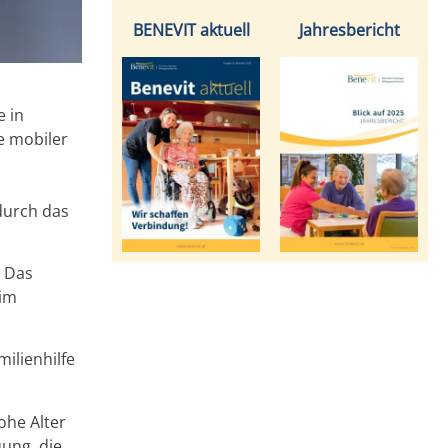
BENEVIT aktuell
Jahresbericht
e in
e mobiler
durch das
. Das
 im
milienhilfe
ohe Alter
ung, die