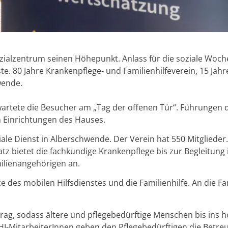
ozialzentrum seinen Höhepunkt. Anlass für die soziale Woch
e. 80 Jahre Krankenpflege- und Familienhilfeverein, 15 Jahr
wende.
wartete die Besucher am „Tag der offenen Tür“. Führungen 
en Einrichtungen des Hauses.
ziale Dienst in Alberschwende. Der Verein hat 550 Mitglieder
atz bietet die fachkundige Krankenpflege bis zur Begleitung
ilienangehörigen an.
 des mobilen Hilfsdienstes und die Familienhilfe. An die Fa
itrag, sodass ältere und pflegebedürftige Menschen bis ins h
-MitarbeiterInnen geben den Pflegebedürftigen die Betreu