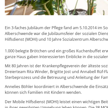
Ein 3-faches Jubiläum der Pflege fand am 5.10.2014 im S
Alberschwende war die Jubiläumsfeier der sozialen Dienst
Hilfsdienst (MOHI) und 10 Jahre Sozialzentrum Albersch
1.000 belegte Brötchen und ein großes Kuchenbuffet er
ganze Haus gaben Interessierten Einblicke in die sozial
Mit 80 Jahren ist der Krankenpflegeverein der älteste so
Dreierteam Rita Winder, Brigitte Jost und Annabell Rüf-Fl
Sterbeprozess und die Betreuung und Anleitung der Fam
Annelies Böhler koordiniert in Alberschwende die Einsätze
können sich Familien mit Kindern wenden.
Der Mobile Hilfsdienst (MOHI) leistet einen wichtigen Be
in ihrer gewohnten Umgebung leben können. Die 38 MOHI