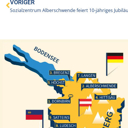
VORIGER
Sozialzentrum Alberschwende feiert 10-jähriges Jubilä
Bregenz
Langen
Höchst
Alberschwende
Hittisau
Dornbirn
Satteins
Ludesch