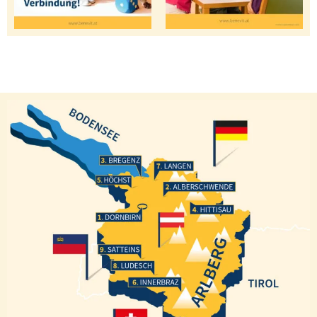
Bregenz
Langen
Höchst
Alberschwende
Hittisau
Dornbirn
Satteins
Ludesch
Innerbraz