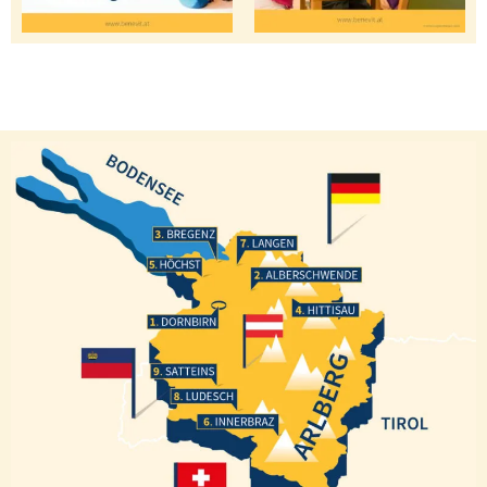
Bregenz
Langen
Höchst
Alberschwende
Hittisau
Dornbirn
Satteins
Ludesch
Innerbraz