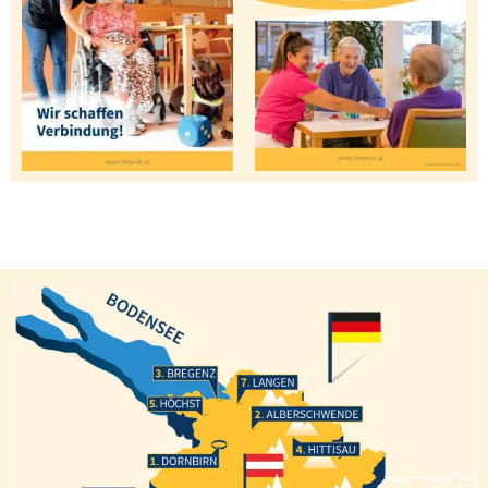
Bregenz
Langen
Höchst
Alberschwende
Hittisau
Dornbirn