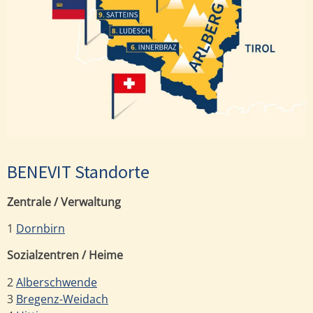
Satteins
Ludesch
Innerbraz
BENEVIT Standorte
Zentrale / Verwaltung
1
Dornbirn
Sozialzentren / Heime
2
Alberschwende
3
Bregenz-Weidach