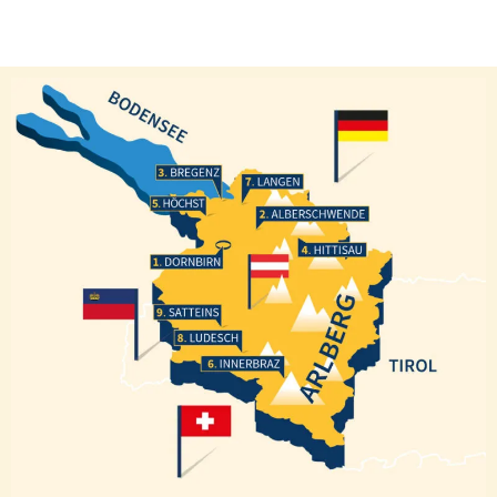
Bregenz
Langen
Höchst
Alberschwende
Hittisau
Dornbirn
Satteins
Ludesch
Innerbraz