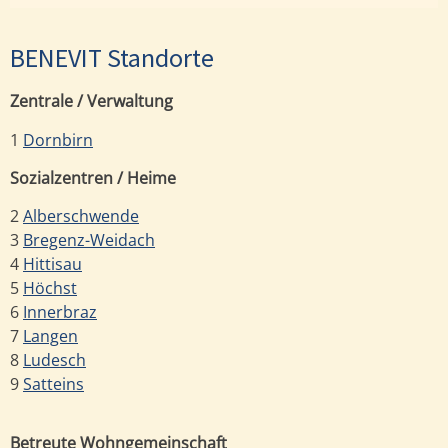
BENEVIT Standorte
Zentrale / Verwaltung
1
Dornbirn
Sozialzentren / Heime
2
Alberschwende
3
Bregenz-Weidach
4
Hittisau
5
Höchst
6
Innerbraz
7
Langen
8
Ludesch
9
Satteins
Betreute Wohngemeinschaft