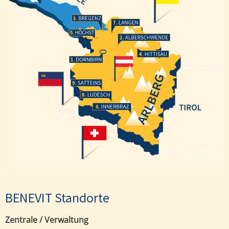
Bregenz
Langen
Höchst
Alberschwende
Hittisau
Dornbirn
Satteins
Ludesch
Innerbraz
BENEVIT Standorte
Zentrale / Verwaltung