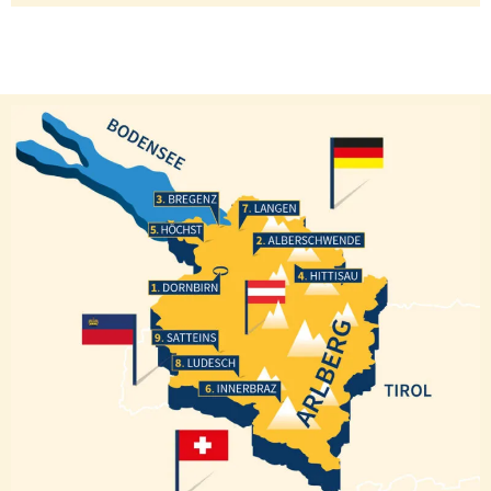
Bregenz
Langen
Höchst
Alberschwende
Hittisau
Dornbirn
Satteins
Ludesch
Innerbraz