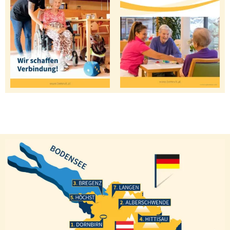
Bregenz
Langen
Höchst
Alberschwende
Hittisau
Dornbirn