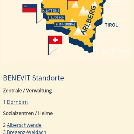
Satteins
Ludesch
Innerbraz
BENEVIT Standorte
Zentrale / Verwaltung
1
Dornbirn
Sozialzentren / Heime
2
Alberschwende
3
Bregenz-Weidach