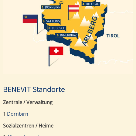
Hittisau
Dornbirn
Satteins
Ludesch
Innerbraz
BENEVIT Standorte
Zentrale / Verwaltung
1
Dornbirn
Sozialzentren / Heime