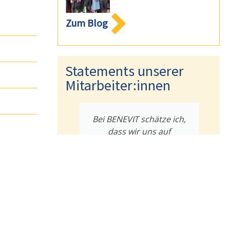
Zum Blog
Statements unserer
Mitarbeiter:innen
tung meiner
Bei BENEVIT schätze ich,
on zum
dass wir uns auf
en, habe ich
Augenhöhe begegnen.
ußerst
Jeder wird mit seinen
hätzend
Bedürfnissen gesehen
n. Meine
und unterstützt.
st gefragt.
Erika