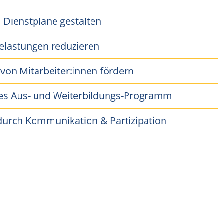
Dienstpläne gestalten
elastungen reduzieren
von Mitarbeiter:innen fördern
s Aus- und Weiterbildungs-Programm
Die Aufwer
durch Kommunikation & Partizipation
Positi
Pflegeexpert
als ä
wertsc
empfunde
Expertise i