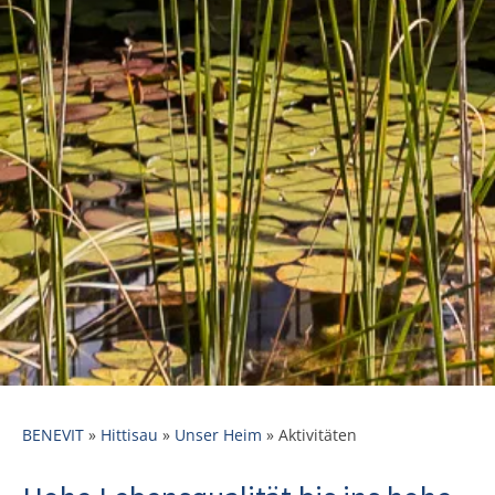
BENEVIT
»
Hittisau
»
Unser Heim
»
Aktivitäten