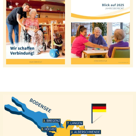
Bregenz
Langen
Höchst
Alberschwende