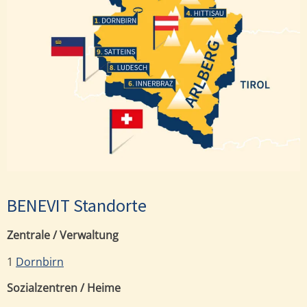
Hittisau
Dornbirn
Satteins
Ludesch
Innerbraz
BENEVIT Standorte
Zentrale / Verwaltung
1
Dornbirn
Sozialzentren / Heime